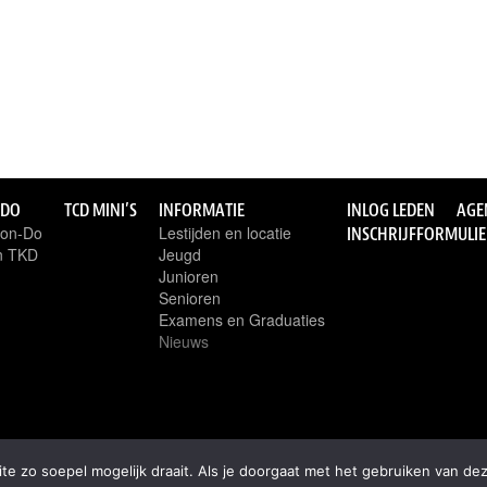
-DO
TCD MINI’S
INFORMATIE
INLOG LEDEN
AGE
won-Do
Lestijden en locatie
INSCHRIJFFORMULI
an TKD
Jeugd
Junioren
Senioren
Examens en Graduaties
Nieuws
e zo soepel mogelijk draait. Als je doorgaat met het gebruiken van dez