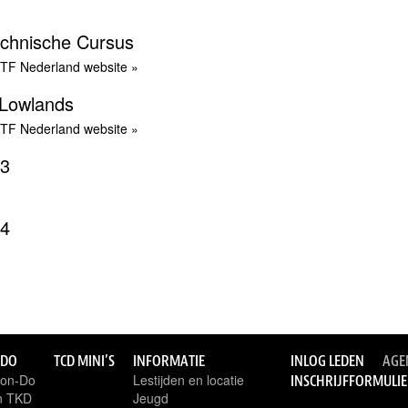
echnische Cursus
ITF Nederland website »
e Lowlands
ITF Nederland website »
 3
 4
-DO
TCD MINI’S
INFORMATIE
INLOG LEDEN
AGE
won-Do
Lestijden en locatie
INSCHRIJFFORMULI
an TKD
Jeugd