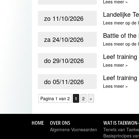
Lees meer »
Landelijke T
zo
11/10/2026
Lees meer op de 
Battle of th
za
24/10/2026
Lees meer op de 
Leef training
do
29/10/2026
Lees meer »
Leef training
do
05/11/2026
Lees meer »
Pagina 1 van 2
1
2
»
HOME
OVER ONS
WAT IS TAEKWON
Algemene Voorwaarden
Tenets van Taek
Basisprincipes v