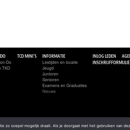
-DO
TCD MINI’S
INFORMATIE
INLOG LEDEN
AGE
won-Do
Lestijden en locatie
INSCHRIJFFORMULI
an TKD
Jeugd
Junioren
Senioren
Examens en Graduaties
Nieuws
e zo soepel mogelijk draait. Als je doorgaat met het gebruiken van dez