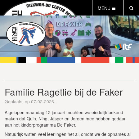
MENU
HOME
OVER ONS
WAT IS TAEKWON-DO
TCD MINI’S
INFORMATIE
INLOG LEDEN
AGENDA
Familie Ragetlie bij de Faker
PROEFLES AANVRAGEN
INSCHRIJFFORMULIER
Geplaatst op 07-02-2026.
VEILIG SPORTKLIMAAT
Afgelopen maandag 12 januari mochten we eindelijk bekend
maken dat Quin, Ning, Jasper en Jeroen mee hebben gedaan
aan het kinderprogramma De Faker.
Natuurlijk wisten veel leerlingen het al, omdat we de opnames al