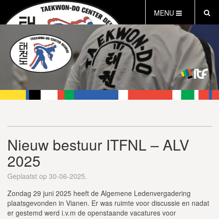
MENU
HOME
OVER ONS
WAT IS TAEKWON-DO
TCD MINI’S
INFORMATIE
INLOG LEDEN
AGENDA
Nieuw bestuur ITFNL – ALV
PROEFLES AANVRAGEN
2025
INSCHRIJFFORMULIER
VEILIG SPORTKLIMAAT
Geplaatst op 30-06-2025.
Zondag 29 juni 2025 heeft de Algemene Ledenvergadering
plaatsgevonden in Vianen. Er was ruimte voor discussie en nadat
er gestemd werd i.v.m de openstaande vacatures voor