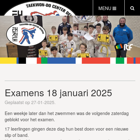
MENU
HOME
OVER ONS
WAT IS TAEKWON-DO
TCD MINI’S
INFORMATIE
INLOG LEDEN
AGENDA
Examens 18 januari 2025
PROEFLES AANVRAGEN
INSCHRIJFFORMULIER
Geplaatst op 27-01-2025.
VEILIG SPORTKLIMAAT
Een weekje later dan het zwemmen was de volgende zaterdag
geblokt voor het examen.
17 leerlingen gingen deze dag hun best doen voor een nieuwe
slip of band.