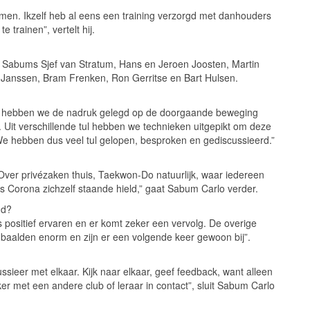
omen. Ikzelf heb al eens een training verzorgd met danhouders
 trainen”, vertelt hij.
, Sabums Sjef van Stratum, Hans en Jeroen Joosten, Martin
Janssen, Bram Frenken, Ron Gerritse en Bart Hulsen.
ng hebben we de nadruk gelegd op de doorgaande beweging
. Uit verschillende tul hebben we technieken uitgepikt om deze
. We hebben dus veel tul gelopen, besproken en gediscussieerd.”
Over privézaken thuis, Taekwon-Do natuurlijk, waar iedereen
ns Corona zichzelf staande hield,” gaat Sabum Carlo verder.
nd?
 positief ervaren en er komt zeker een vervolg. De overige
 baalden enorm en zijn er een volgende keer gewoon bij”.
ssieer met elkaar. Kijk naar elkaar, geef feedback, want alleen
ker met een andere club of leraar in contact”, sluit Sabum Carlo