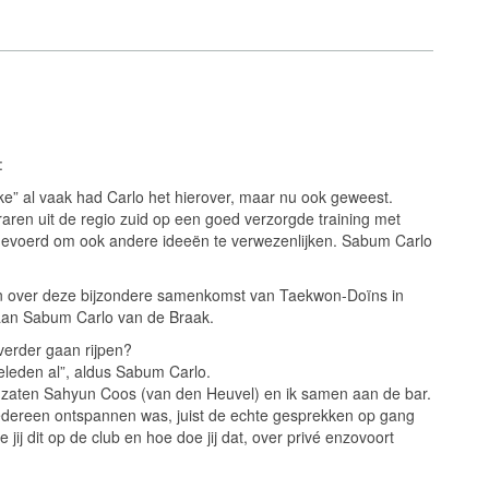
:
ke” al vaak had Carlo het hierover, maar nu ook geweest.
eraren uit de regio zuid op een goed verzorgde training met
 gevoerd om ook andere ideeën te verwezenlijken. Sabum Carlo
men over deze bijzondere samenkomst van Taekwon-Doïns in
aan Sabum Carlo van de Braak.
verder gaan rijpen?
geleden al”, aldus Sabum Carlo.
d zaten Sahyun Coos (van den Heuvel) en ik samen aan de bar.
dereen ontspannen was, juist de echte gesprekken op gang
ij dit op de club en hoe doe jij dat, over privé enzovoort