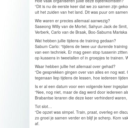
Hoe vaak organiseren jullie deze bijeenkomsten?
“Dit is nu de eerste keer dat we zo samen zijn gek
uit het zuiden van het land. Dit was puur om samen te
Wie waren er precies allemaal aanwezig?
Saseong Willy van de Mortel, Sahyun Jack de Smit
Verberk, Carlo van de Braak, Boo-Sabums Mariska 
Wat hebben jullie tijdens de training gedaan?
Sabum Carlo: “tijdens de twee uur durende traini
van een techniek. Er mag geen stop tussenin zitten
op kussens in tweetallen of in groepjes te trainen
Waar hebben jullie het allemaal over gehad?
“De gesprekken gingen over van alles en nog wat. 
tegenaan liep tijdens de lessen, hoe iedereen tijde
Is er al een datum voor een volgende keer ingepla
“Nee, nog niet, maar de dag werd door iedereen als
Brabantse leraren die deze keer verhinderd waren,
Tot slot…
“De opzet was simpel. Train, praat, overleg en discu
zo groei je samen verder en blijf je scherp. Kom va
af.